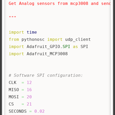
Get Analog sensors from mcp3008 and send t
"""
import
time
from
 pythonosc 
import
import
 Adafruit_GPIO.
SPI
as
import
 Adafruit_MCP3008

# Software SPI configuration:
CLK  
=
12
MISO 
=
16
MOSI 
=
20
CS   
=
21
SECONDS 
=
0.02