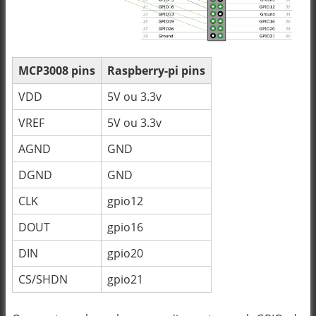
MCP3008 pins
Raspberry-pi pins
VDD
5V ou 3.3v
VREF
5V ou 3.3v
AGND
GND
DGND
GND
CLK
gpio12
DOUT
gpio16
DIN
gpio20
CS/SHDN
gpio21