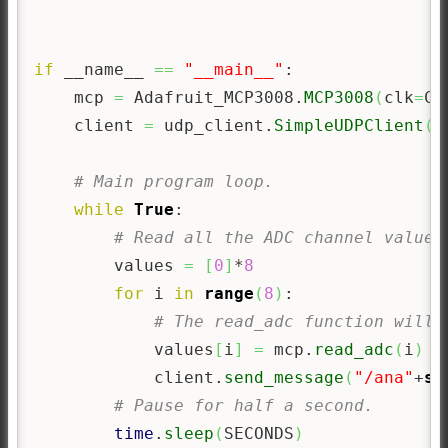
if
 __name__ 
==
"__main__"
:

    mcp 
=
 Adafruit_MCP3008.
MCP3008
(
clk
=
CL
    client 
=
 udp_client.
SimpleUDPClient
(
"
# Main program loop.
while
True
:

# Read all the ADC channel values
        values 
=
[
0
]
*
8
for
 i 
in
range
(
8
)
:

# The read_adc function will 
            values
[
i
]
=
 mcp.
read_adc
(
i
)
            client.
send_message
(
"/ana"
+
st
# Pause for half a second.
time
.
sleep
(
SECONDS
)