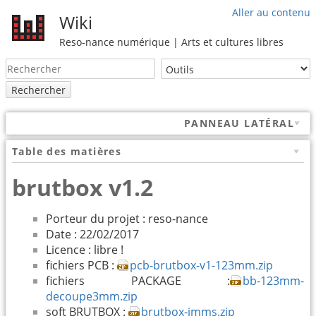
Aller au contenu
Wiki
Reso-nance numérique | Arts et cultures libres
Rechercher
PANNEAU LATÉRAL
Table des matières
brutbox v1.2
Porteur du projet : reso-nance
Date : 22/02/2017
Licence : libre !
fichiers PCB :
pcb-brutbox-v1-123mm.zip
fichiers PACKAGE :
bb-123mm-
decoupe3mm.zip
soft BRUTBOX :
brutbox-imms.zip