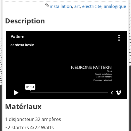
installation
,
art
,
électricité
,
analogique
Description
Matériaux
1 disjoncteur 32 ampères
32 starters 4/22 Watts