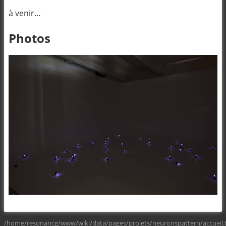
à venir…
Photos
/home/resonancg/www/wiki/data/pages/projets/neuronspattern/accueil.