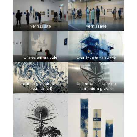
vernissage
vernissage
formes à manipuler
cyantype & van dyke
partition graphique sur
éolienne – plaque en
tissu (détail)
aluminium gravée