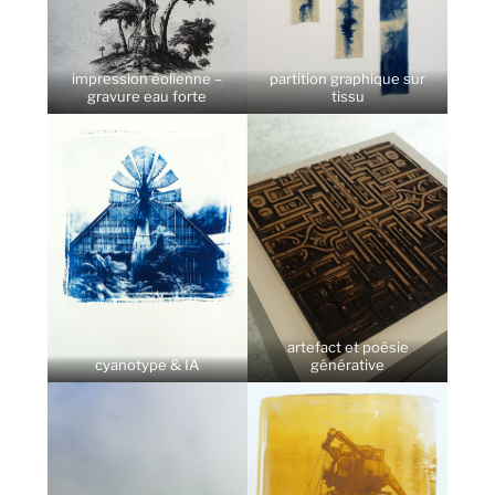
impression éolienne –
partition graphique sur
gravure eau forte
tissu
artefact et poésie
cyanotype & IA
générative