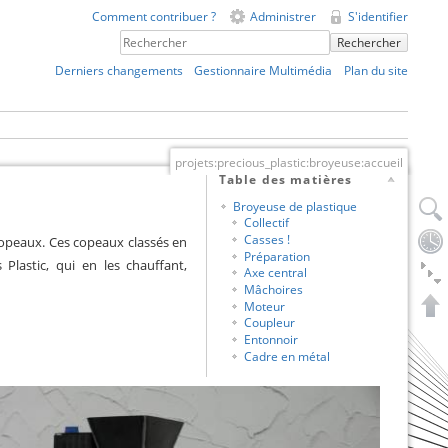
Comment contribuer ?
Administrer
S'identifier
Rechercher
Derniers changements
Gestionnaire Multimédia
Plan du site
projets:precious_plastic:broyeuse:accueil
Table des matières
Broyeuse de plastique
Collectif
Casses !
copeaux. Ces copeaux classés en
Préparation
Plastic, qui en les chauffant,
Axe central
Mâchoires
Moteur
Coupleur
Entonnoir
Cadre en métal