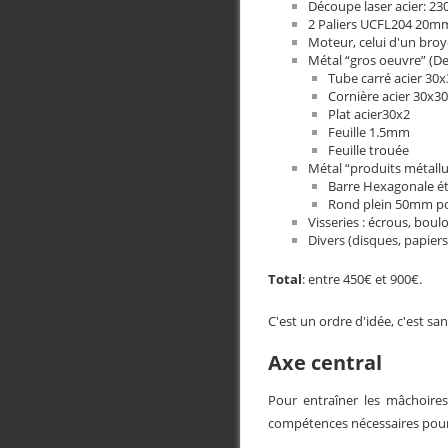
Découpe laser acier: 23
2 Paliers UCFL204 20mm
Moteur, celui d'un broy
Métal “gros oeuvre” (De
Tube carré acier 30
Cornière acier 30x3
Plat acier30x2
Feuille 1.5mm
Feuille trouée
Métal “produits métall
Barre Hexagonale ét
Rond plein 50mm po
Visseries : écrous, bou
Divers (disques, papiers
Total
: entre 450€ et 900€.
C'est un ordre d'idée, c'est sa
Axe central
Pour entraîner les mâchoire
compétences nécessaires pour 