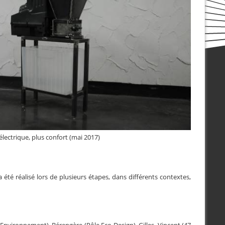
électrique, plus confort (mai 2017)
 été réalisé lors de plusieurs étapes, dans différents contextes,
nvironnement), Bérengère (Pôle Eco Design), Gilles, Vincent (47