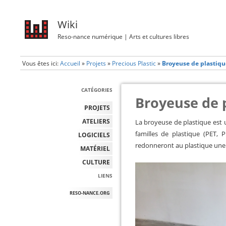
Wiki
Reso-nance numérique | Arts et cultures libres
Vous êtes ici:
Accueil
»
Projets
»
Precious Plastic
»
Broyeuse de plastiqu
CATÉGORIES
Broyeuse de 
PROJETS
ATELIERS
La broyeuse de plastique est 
familles de plastique (PET, 
LOGICIELS
redonneront au plastique une n
MATÉRIEL
CULTURE
LIENS
RESO-NANCE.ORG