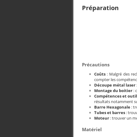
Préparation
Précautions
Coûts
: Malgré des rec
compter les compétence
Découpe métal laser
Montage du boitier
: 
Compétences et outil
résultats notamment sur
Barre Hexagonale
: t
Tubes et barres
: trou
Moteur
: trouver un m
Matériel