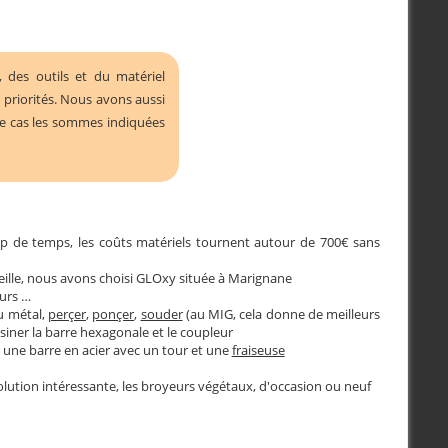
 des outils et du matériel
s priorités. Nous avons aussi
re cas les sommes indiquées
p de temps, les coûts matériels tournent autour de 700€ sans
rseille, nous avons choisi GLOxy située à Marignane
ours …
 métal,
perçer
,
ponçer
,
souder
(au MIG, cela donne de meilleurs
iner la barre hexagonale et le coupleur
 une barre en acier avec un tour et une
fraiseuse
lution intéressante, les broyeurs végétaux, d'occasion ou neuf