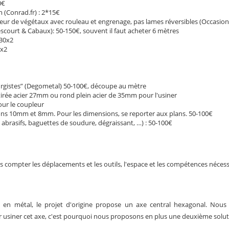
0€
 (Conrad.fr) : 2*15€
eur de végétaux avec rouleau et engrenage, pas lames réversibles (Occasion 
scourt & Cabaux): 50-150€, souvent il faut acheter 6 mètres
x30x2
0x2
urgistes” (Degometal) 50-100€, découpe au mètre
irée acier 27mm ou rond plein acier de 35mm pour l'usiner
ur le coupleur
lons 10mm et 8mm. Pour les dimensions, se reporter aux plans. 50-100€
 abrasifs, baguettes de soudure, dégraissant, …) : 50-100€
ns compter les déplacements et les outils, l'espace et les compétences nécess
s en métal, le projet d'origine propose un axe central hexagonal. No
usiner cet axe, c'est pourquoi nous proposons en plus une deuxième solutio