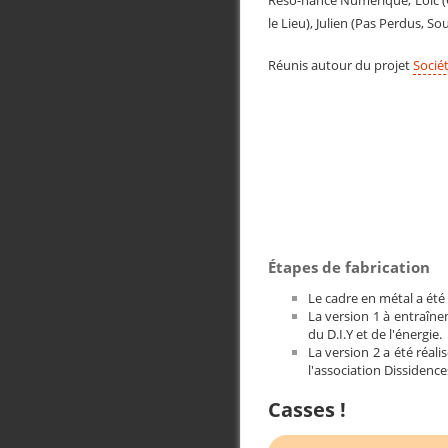
le Lieu), Julien (Pas Perdus, 
Réunis autour du projet
Sociét
Étapes de fabrication
Le cadre en métal a été r
La version 1 à entraîne
du D.I.Y et de l'énergie.
La version 2 a été réali
l'association Dissidenc
Casses !