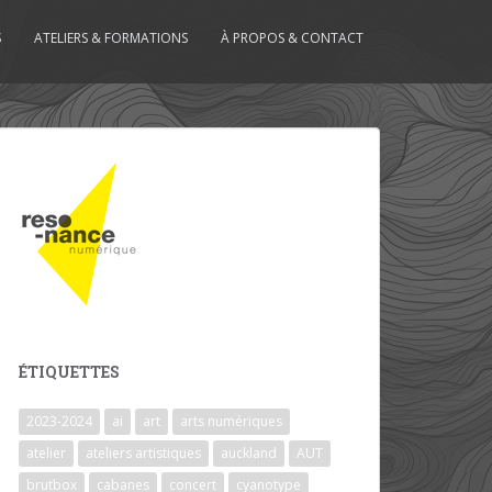
S
ATELIERS & FORMATIONS
À PROPOS & CONTACT
ÉTIQUETTES
2023-2024
ai
art
arts numériques
atelier
ateliers artistiques
auckland
AUT
brutbox
cabanes
concert
cyanotype