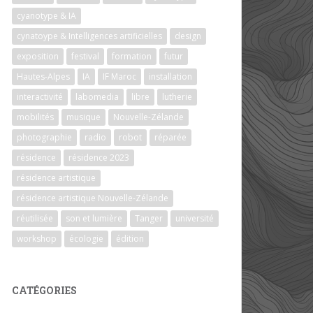
cyanotype & IA
cynatoype & Intelligences artificielles
design
exposition
festival
formation
futur
Hautes-Alpes
IA
IF Maroc
installation
interactivité
labomedia
libre
lutherie
mobilités
musique
Nouvelle-Zélande
photographie
radio
robot
réparée
résidence
résidence 2023
résidence artistique
résidence artistique Nouvelle-Zélande
réutilisée
son et lumière
Tanger
université
workshop
écologie
édition
CATÉGORIES