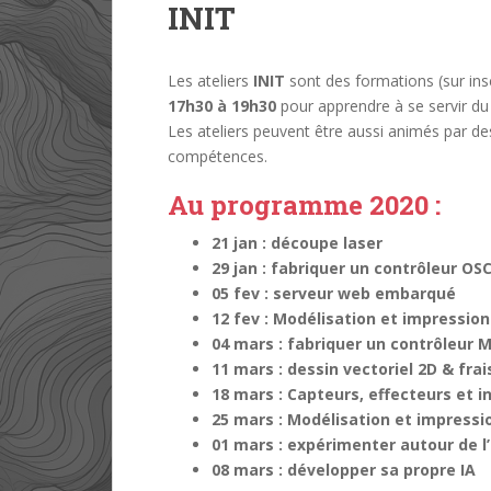
INIT
Les ateliers
INIT
sont des formations (sur ins
17h30 à 19h30
pour apprendre à se servir du 
Les ateliers peuvent être aussi animés par de
compétences.
Au programme 2020 :
21 jan : découpe laser
29 jan : fabriquer un contrôleur OSC
05 fev : serveur web embarqué
12 fev : Modélisation et impression
04 mars : fabriquer un contrôleur M
11 mars : dessin vectoriel 2D & fr
18 mars : Capteurs, effecteurs et i
25 mars : Modélisation et impressi
01 mars : expérimenter autour de l’
08 mars : développer sa propre IA