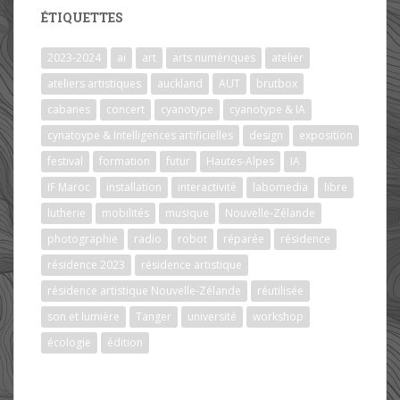
ÉTIQUETTES
2023-2024
ai
art
arts numériques
atelier
ateliers artistiques
auckland
AUT
brutbox
cabanes
concert
cyanotype
cyanotype & IA
cynatoype & Intelligences artificielles
design
exposition
festival
formation
futur
Hautes-Alpes
IA
IF Maroc
installation
interactivité
labomedia
libre
lutherie
mobilités
musique
Nouvelle-Zélande
photographie
radio
robot
réparée
résidence
résidence 2023
résidence artistique
résidence artistique Nouvelle-Zélande
réutilisée
son et lumière
Tanger
université
workshop
écologie
édition