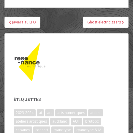
Javiera au LFO
Ghost electric gears
Navigation de l’article
ÉTIQUETTES
2023-2024
ai
art
arts numériques
atelier
ateliers artistiques
auckland
AUT
brutbox
cabanes
concert
cyanotype
cyanotype & IA