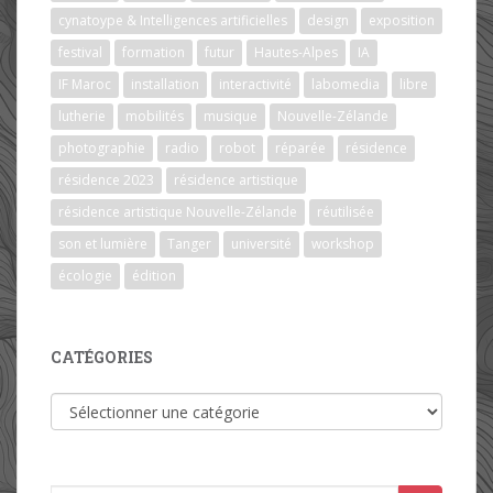
cynatoype & Intelligences artificielles
design
exposition
festival
formation
futur
Hautes-Alpes
IA
IF Maroc
installation
interactivité
labomedia
libre
lutherie
mobilités
musique
Nouvelle-Zélande
photographie
radio
robot
réparée
résidence
résidence 2023
résidence artistique
résidence artistique Nouvelle-Zélande
réutilisée
son et lumière
Tanger
université
workshop
écologie
édition
CATÉGORIES
Catégories